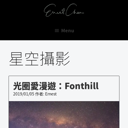
跳
跳
跳
至
至
至
Ernest
主
主
主
Do
Chan
要
要
要
Or
Menu
導
內
資
Do
覽
容
訊
Not.
星空攝影
欄
There
is
No
Try.
光圈愛漫遊：Fonthill
2019/01/05
作者:
Ernest