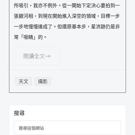
所吸引，我亦不例外。從一開始下定決心要拍到一
張銀河相，到現在開始進入深空的領域，目標一步
一步地慢慢達成了。但還原基本步，星流跡仍是非
常「吸睛」的。
閱讀全文→
天文
攝影
主
搜尋
要
搜
資
尋