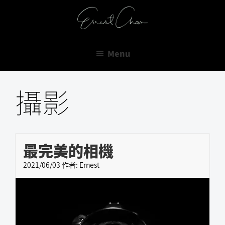
跳
跳
跳
至
至
至
Ernest
主
主
主
Do
Chan
要
要
要
Or
Menu
導
內
資
Do
覽
容
訊
Not.
攝影
欄
There
is
No
Try.
最完美的相機
2021/06/03
作者:
Ernest