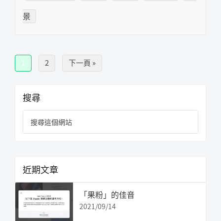
景
頁
頁
到
1
2
下一頁 »
面
面
主
搜尋
要
搜
資
尋
訊
這
欄
個
網
近期文章
站
「果粉」的佳音
2021/09/14