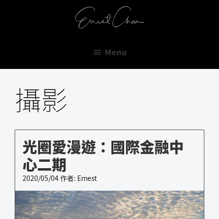
跳
跳
跳
至
至
至
Ernest
主
主
主
Do
Chan
要
要
要
Or
Menu
導
內
資
Do
覽
容
訊
Not.
攝影
欄
There
is
No
Try.
光圈愛漫遊：國際金融中
心二期
2020/05/04
作者:
Ernest