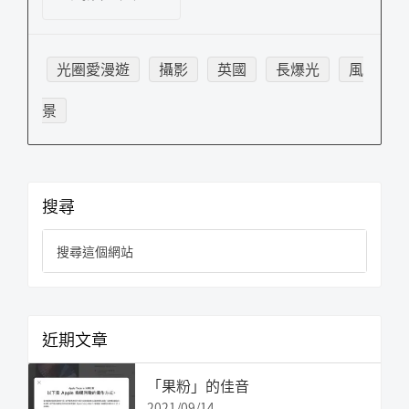
光圈愛漫遊
攝影
英國
長爆光
風
景
主
搜尋
要
搜
資
尋
訊
這
欄
個
網
近期文章
站
「果粉」的佳音
2021/09/14