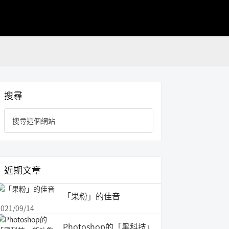
主
搜尋
要
搜
資
尋
訊
這
欄
個
網
近期文章
站
「果粉」的佳音
2021/09/14
Photoshop的「黑科技」