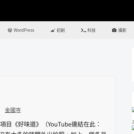
Ernest
Do
Chan
Or
WordPress
初創
科技
攝影
Do
Not.
There
is
No
Try.
目《好味道》（YouTube連結在此：