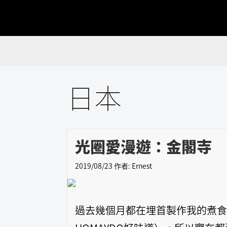
跳
跳
跳
至
至
至
主
主
主
要
要
要
導
內
資
覽
容
訊
日本
欄
光圈愛漫遊：金閣寺
2019/08/23
作者:
Ernest
過去幾個月都在埋首製作我的煮食項