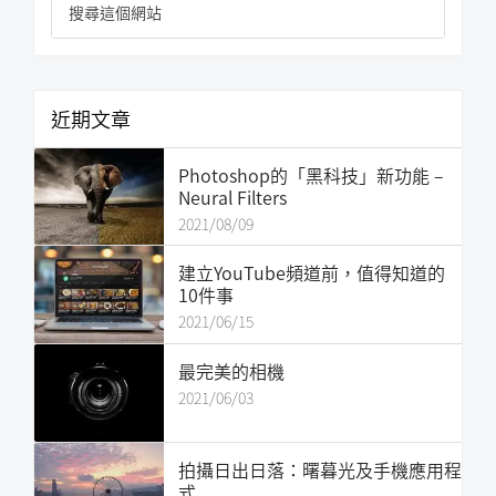
資
尋
訊
這
欄
個
網
近期文章
站
Photoshop的「黑科技」新功能 –
Neural Filters
2021/08/09
建立YouTube頻道前，值得知道的
10件事
2021/06/15
最完美的相機
2021/06/03
拍攝日出日落：曙暮光及手機應用程
式