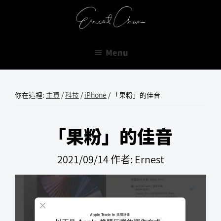
跳
跳
跳
至
至
至
Ernest
主
主
主
Do
Chan
要
要
要
Or
Menu
導
內
資
Do
覽
容
訊
Not.
欄
There
你在這裡:
主頁
/
科技
/
iPhone
/
「果粉」的佳音
is
No
「果粉」的佳音
Try.
2021/09/14
作者:
Ernest